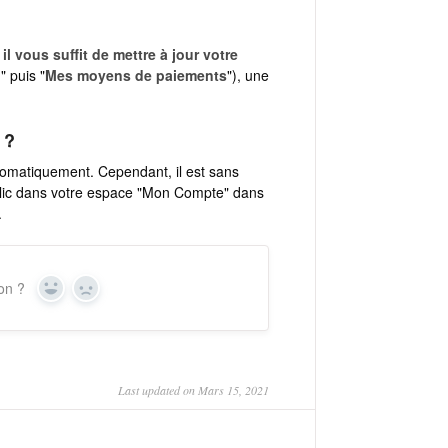
 vous suffit de mettre à jour votre
l
" puis "
Mes moyens de paiements
"), une
 ?
utomatiquement. Cependant, il est sans
clic dans votre espace "Mon Compte" dans
.
ion ?
Yes
No
Last updated on Mars 15, 2021