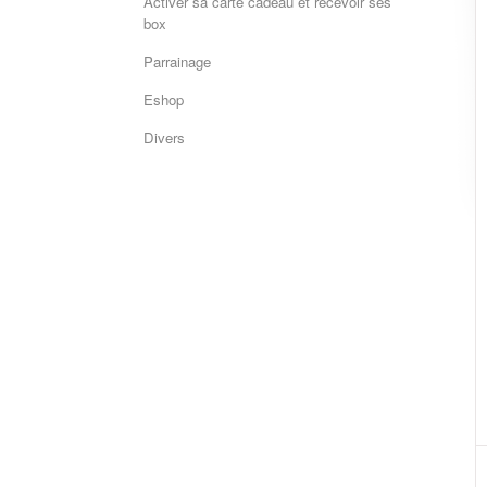
Activer sa carte cadeau et recevoir ses
box
Parrainage
Eshop
Divers